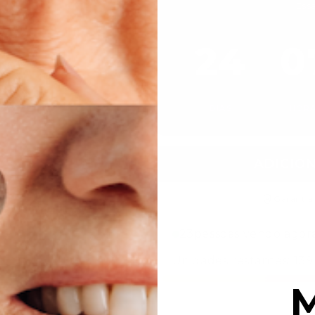
Ess
24
0
:
DIAS
HOR
ADICIO
Garantia
23
pessoas vendo agor
Unidades restantes:
139
M