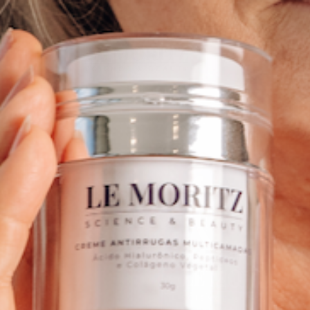
Pular
para o
conteúdo
Produtos
Monte
Pular para
as
informações
do produto