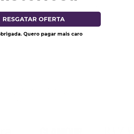
RESGATAR OFERTA
obrigada. Quero pagar mais caro
ado à identidade Le Moritz
ts, maquiagens e skincare
a valorizar a experiência do presente
visualmente sofisticada
go fiel ao que funciona. Autocuidado
respeita o tempo da pele. Le Moritz é
o, cuidado e constância.