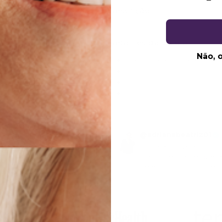
Descrição
Detalhes da sacola
Não, 
Design elegante e alinh
Ideal para presentear ki
Acabamento pensado par
Funcional, resistente e 
@adrianabeatriz01
Entra ano, sai ano… si
prático, eficaz e que 
beleza com tratament