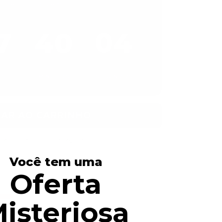
a oferta acaba em
7
40
03
:
:
AS
MINUTOS
SEGUNDOS
NAR AO CARRINHO
 de 90 dias. Compra segura.
Você tem uma
a
Oferta
isteriosa